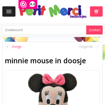
8,4
Toggle
navigation
Winkelwa
Vorige
Volgende
minnie mouse in doosje