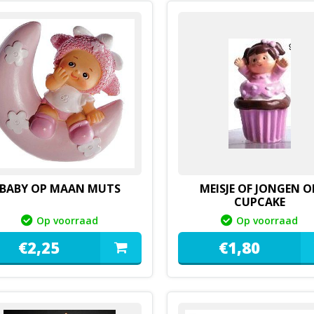
BABY OP MAAN MUTS
MEISJE OF JONGEN O
CUPCAKE
Op voorraad
Op voorraad
€
2,
25
€
1,
80