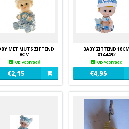
ABY MET MUTS ZITTEND
BABY ZITTEND 18C
8CM
0144492
Op voorraad
Op voorraad
€
2,
15
€
4,
95