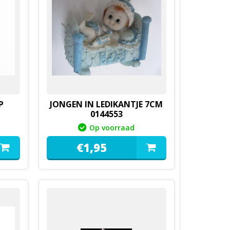
P
JONGEN IN LEDIKANTJE 7CM
0144553
Op voorraad
€
1,
95