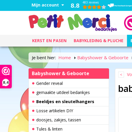
483 reviews
Mijn account
8.8
KERST EN PASEN
BABYKLEDING & PLUCHE
Je bent hier:
Home
Babyshower & Geboorte
Babyshower & Geboorte
Vo
8,4
Gender reveal
ba
gemaakte uitdeel bedankjes
Beeldjes en sleutelhangers
Losse artikelen DIY
doosjes, zakjes, tassen
Tules & linten