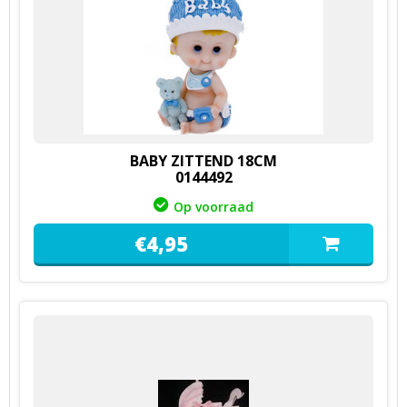
BABY ZITTEND 18CM
0144492
Op voorraad
€
4,
95