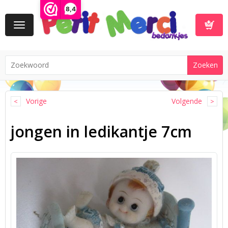
8,4
Toggle
navigation
Winkelwa
Vorige
Volgende
jongen in ledikantje 7cm