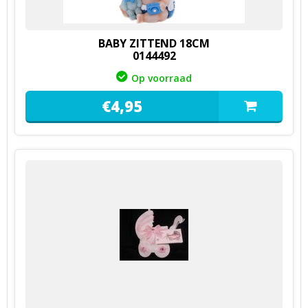
BABY ZITTEND 18CM
0144492
Op voorraad
€
4,
95