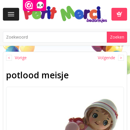
8,4
Toggle
navigation
Winkelwa
Vorige
Volgende
potlood meisje