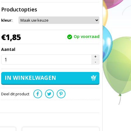
Productopties
kleur:
€
1,
85
Op voorraad
Aantal
Deel dit product