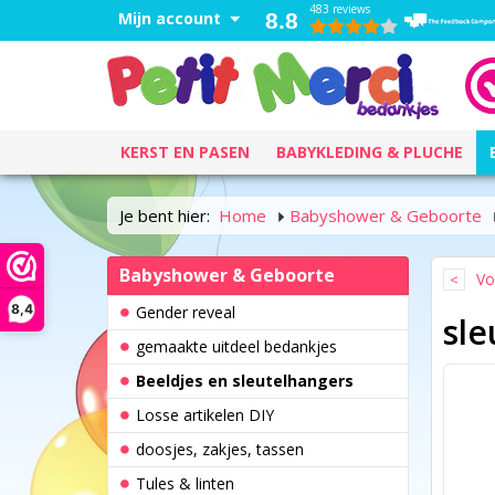
483 reviews
Mijn account
8.8
KERST EN PASEN
BABYKLEDING & PLUCHE
Je bent hier:
Home
Babyshower & Geboorte
Babyshower & Geboorte
Vo
8,4
Gender reveal
sle
gemaakte uitdeel bedankjes
Beeldjes en sleutelhangers
Losse artikelen DIY
doosjes, zakjes, tassen
Tules & linten