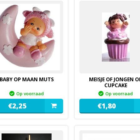
BABY OP MAAN MUTS
MEISJE OF JONGEN O
CUPCAKE
Op voorraad
Op voorraad
€
2,
25
€
1,
80