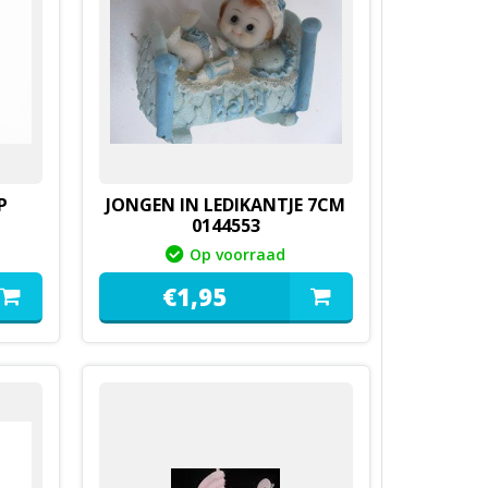
P
JONGEN IN LEDIKANTJE 7CM
0144553
Op voorraad
€
1,
95