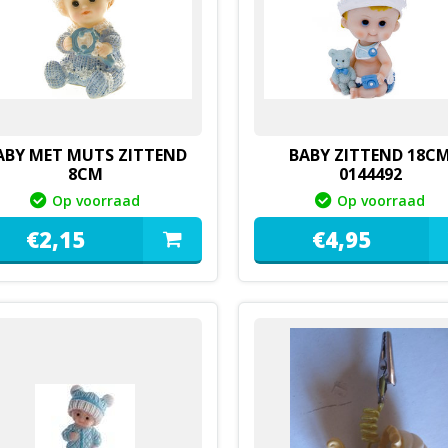
ABY MET MUTS ZITTEND
BABY ZITTEND 18C
8CM
0144492
Op voorraad
Op voorraad
€
2,
15
€
4,
95