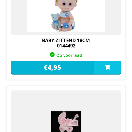
BABY ZITTEND 18CM
0144492
Op voorraad
€
4,
95