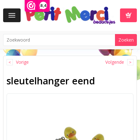
8,4
Toggle
navigation
Winkelwa
Vorige
Volgende
sleutelhanger eend