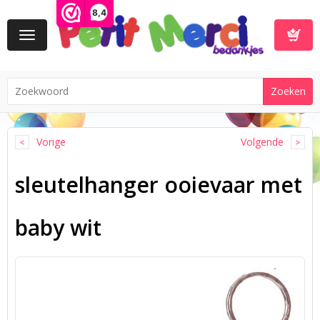
8,4
Toggle
navigation
Winkelwa
Vorige
Volgende
sleutelhanger ooievaar met
baby wit