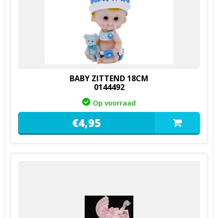
BABY ZITTEND 18CM
0144492
Op voorraad
€
4,
95