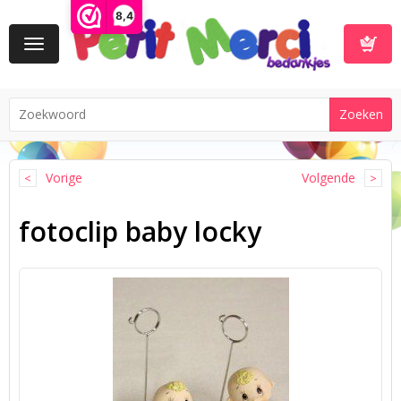
8,4
Toggle
navigation
Winkelwa
Vorige
Volgende
fotoclip baby locky