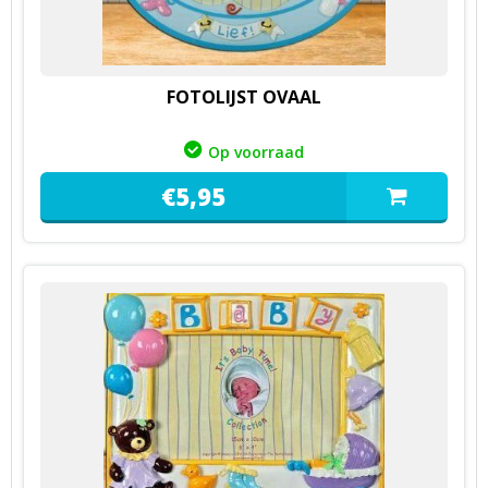
FOTOLIJST OVAAL
Op voorraad
€
5,
95