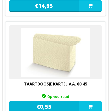
€
14,
95
TAARTDOOSJE KARTEL V.A. €0,45
Op voorraad
€
0,
55