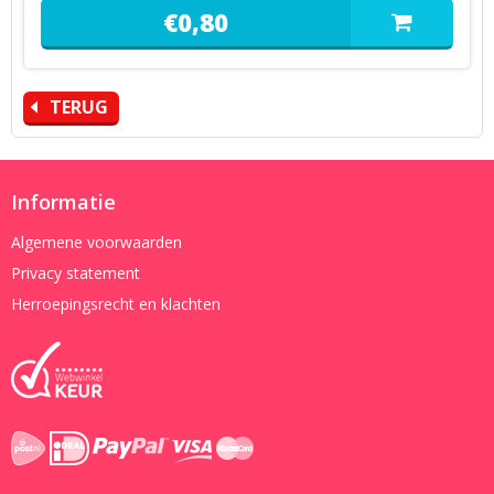
€
0,
80
TERUG
Informatie
Algemene voorwaarden
Privacy statement
Herroepingsrecht en klachten