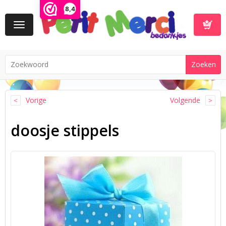
8,4
Toggle
navigation
Winkelwa
Vorige
Volgende
doosje stippels