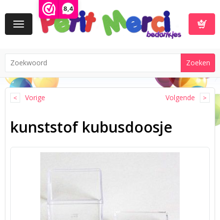
8,4
Toggle
navigation
Winkelwa
Vorige
Volgende
kunststof kubusdoosje