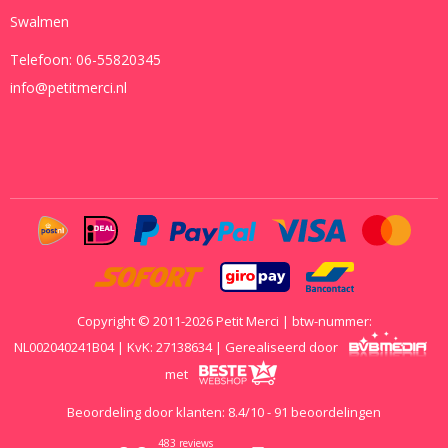
Swalmen
Telefoon:
06-55820345
info@petitmerci.nl
Copyright © 2011-2026 Petit Merci | btw-nummer:
NL002040241B04 | KvK: 27138634 | Gerealiseerd door
met
Beoordeling door klanten:
8.4
/
10
-
91
beoordelingen
483 reviews