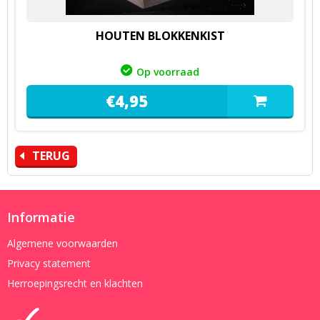
HOUTEN BLOKKENKIST
Op voorraad
€
4,
95
TERUG
Informatie
Algemene voorwaarden
Privacy statement
Herroepingsrecht en klachten