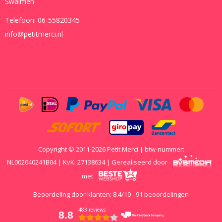
Swalmen
Telefoon:
06-55820345
info@petitmerci.nl
Copyright © 2011-2026 Petit Merci | btw-nummer:
NL002040241B04 | KvK: 27138634 | Gerealiseerd door
met
Beoordeling door klanten:
8.4
/
10
-
91
beoordelingen
483 reviews
8.8