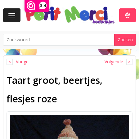
8,4
Toggle
navigation
Winkelwa
Vorige
Volgende
Taart groot, beertjes,
flesjes roze