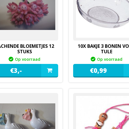
ACHENDE BLOEMETJES 12
10X BAKJE 3 BONEN V
STUKS
TULE
Op voorraad
Op voorraad
€
3,
-
€
0,
99