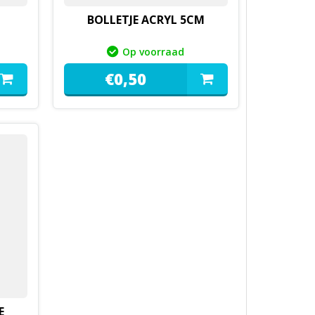
BOLLETJE ACRYL 5CM
Op voorraad
€
0,
50
E