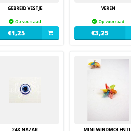
GEBREID VESTJE
VEREN
Op voorraad
Op voorraad
€
1,
25
€
3,
25
24X NAZAR
MINI WINDMOLENTJ