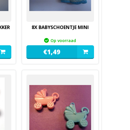
KKER
8X BABYSCHOENTJE MINI
Op voorraad
€
1,
49