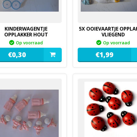
KINDERWAGENTJE
5X OOIEVAARTJE OPPLA
OPPLAKKER HOUT
VLIEGEND
Op voorraad
Op voorraad
€
0,
30
€
1,
99