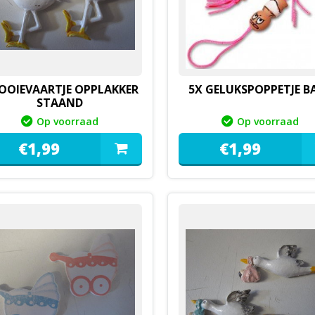
 OOIEVAARTJE OPPLAKKER
5X GELUKSPOPPETJE B
STAAND
Op voorraad
Op voorraad
€
1,
99
€
1,
99