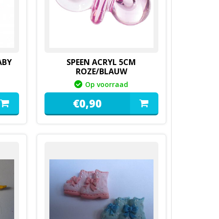
ABY
SPEEN ACRYL 5CM
ROZE/BLAUW
Op voorraad
€
0,
90