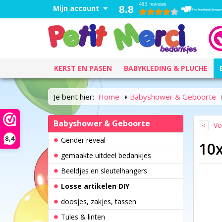
483 reviews
Mijn account
8.8
KERST EN PASEN
BABYKLEDING & PLUCHE
Je bent hier:
Home
Babyshower & Geboorte
Babyshower & Geboorte
Vo
8,4
Gender reveal
10x
gemaakte uitdeel bedankjes
Beeldjes en sleutelhangers
Losse artikelen DIY
doosjes, zakjes, tassen
Tules & linten