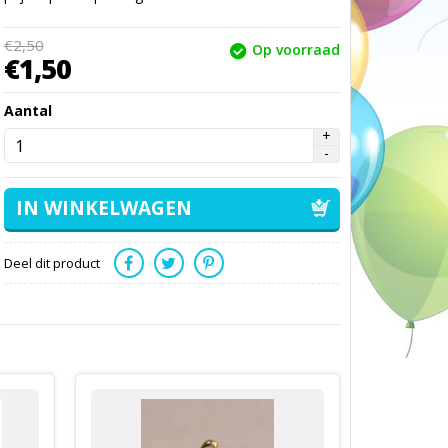
€
2,
50
Op voorraad
€
1,
50
Aantal
Deel dit product