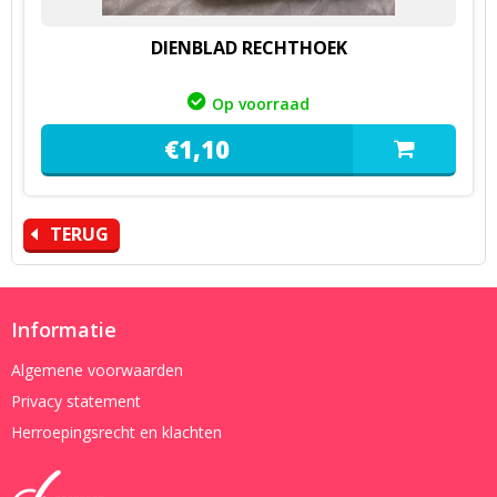
DIENBLAD RECHTHOEK
Op voorraad
€
1,
10
TERUG
Informatie
Algemene voorwaarden
Privacy statement
Herroepingsrecht en klachten