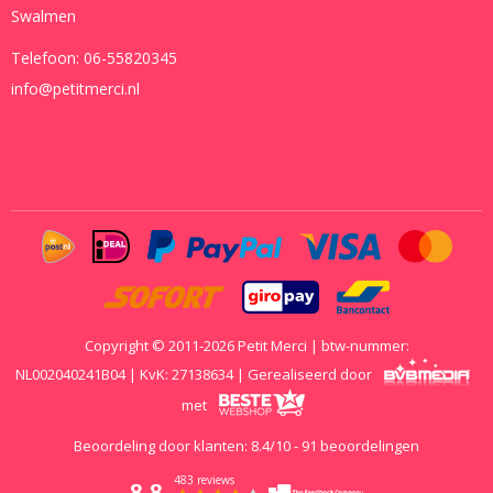
Swalmen
Telefoon:
06-55820345
info@petitmerci.nl
Copyright © 2011-2026 Petit Merci | btw-nummer:
NL002040241B04 | KvK: 27138634 | Gerealiseerd door
met
Beoordeling door klanten:
8.4
/
10
-
91
beoordelingen
483 reviews
8.8