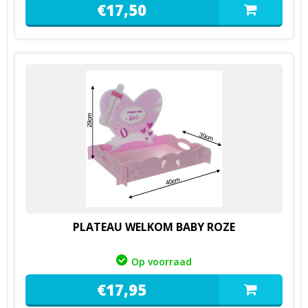
€
17,
50
PLATEAU WELKOM BABY ROZE
Op voorraad
€
17,
95