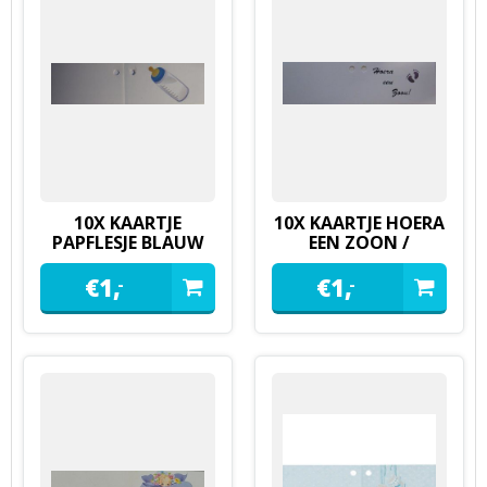
10X KAARTJE
10X KAARTJE HOERA
PAPFLESJE BLAUW
EEN ZOON /
DOCHTER
€
1,
€
1,
-
-