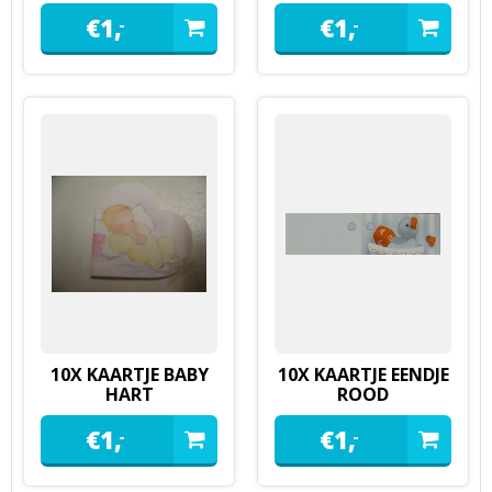
KINDERWAGENTJE
ROZE
€
1,
€
1,
-
-
10X KAARTJE BABY
10X KAARTJE EENDJE
HART
ROOD
€
1,
€
1,
-
-