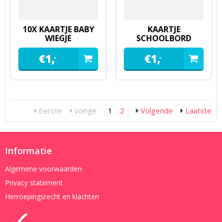
10X KAARTJE BABY
KAARTJE
WIEGJE
SCHOOLBORD
€
1,
€
1,
-
-
Eerste
Vorige
1
2
Volgende
Laatste
Informatie
Algemene voorwaarden
Privacy statement
Herroepingsrecht en klachten