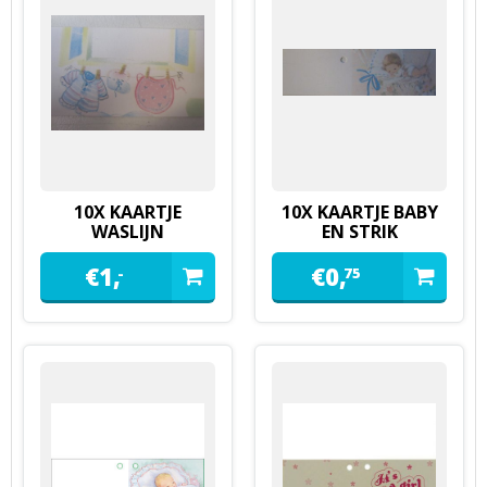
10X KAARTJE
10X KAARTJE BABY
WASLIJN
EN STRIK
BABYSHOWER
€
1,
€
0,
-
75