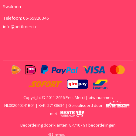
Swalmen
Telefoon:
06-55820345
info@petitmerci.nl
Copyright © 2011-2026 Petit Merci | btw-nummer:
NL002040241B04 | KvK: 27138634 | Gerealiseerd door
met
Beoordeling door klanten:
8.4
/
10
-
91
beoordelingen
483 reviews