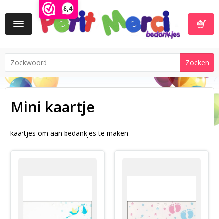
8,4
Toggle
navigation
Winkelwa
Mini kaartje
kaartjes om aan bedankjes te maken