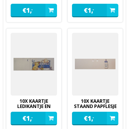
BLAUW
ROZE
€
1,
€
1,
-
-
10X KAARTJE
10X KAARTJE
LEDIKANTJE EN
STAAND PAPFLESJE
BEERTJE
€
1,
€
1,
-
-