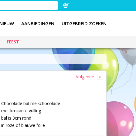
NIEUW
AANBIEDINGEN
UITGEBREID ZOEKEN
FEEST
Volgende
Chocolade bal melkchocolade
met krokante vulling
bal is 3cm rond
in roze of blauwe folie