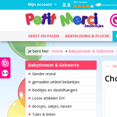
483 reviews
Mijn account
8.8
KERST EN PASEN
BABYKLEDING & PLUCHE
Je bent hier:
Home
Babyshower & Geboorte
Babyshower & Geboorte
Vo
8,4
Gender reveal
Cho
gemaakte uitdeel bedankjes
Beeldjes en sleutelhangers
Losse artikelen DIY
doosjes, zakjes, tassen
Tules & linten