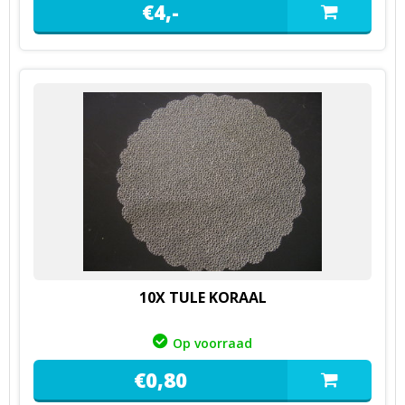
€
4,
-
10X TULE KORAAL
Op voorraad
€
0,
80