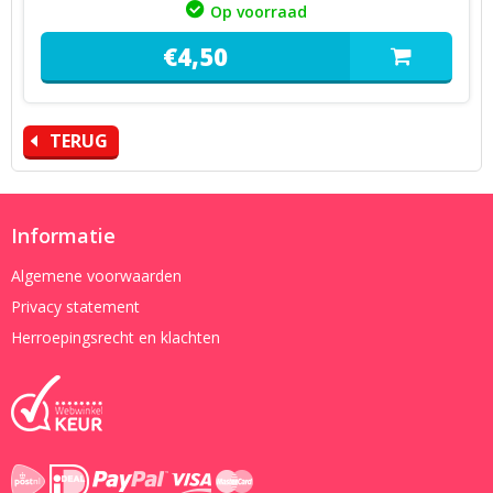
Op voorraad
€
4,
50
TERUG
Informatie
Algemene voorwaarden
Privacy statement
Herroepingsrecht en klachten