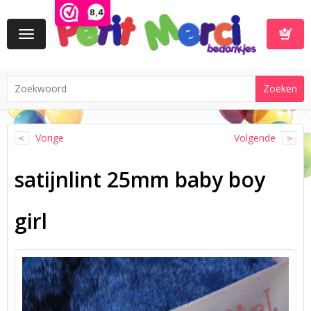
8,4
Toggle
navigation
Winkelwa
Vorige
Volgende
satijnlint 25mm baby boy
girl