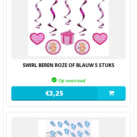
SWIRL BEREN ROZE OF BLAUW 5 STUKS
Op voorraad
€
3,
25