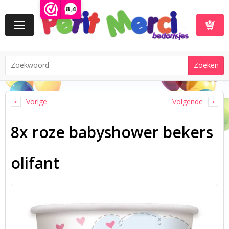
8,4
Toggle
navigation
Winkelwa
Vorige
Volgende
8x roze babyshower bekers
olifant