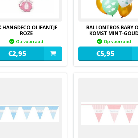
X HANGDECO OLIFANTJE
BALLONTROS BABY 
ROZE
KOMST MINT-GOU
Op voorraad
Op voorraad
€
2,
95
€
5,
95