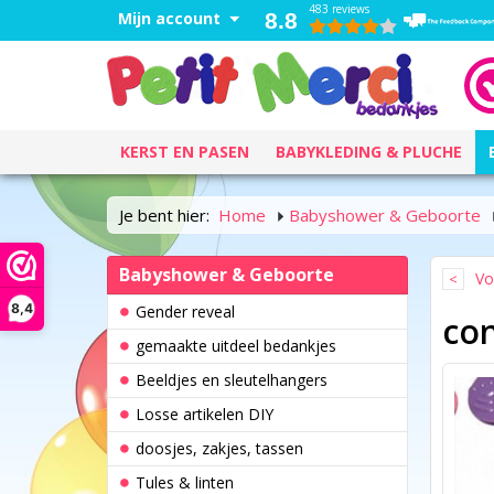
483 reviews
Mijn account
8.8
KERST EN PASEN
BABYKLEDING & PLUCHE
Je bent hier:
Home
Babyshower & Geboorte
Babyshower & Geboorte
Vo
8,4
Gender reveal
con
gemaakte uitdeel bedankjes
Beeldjes en sleutelhangers
Losse artikelen DIY
doosjes, zakjes, tassen
Tules & linten