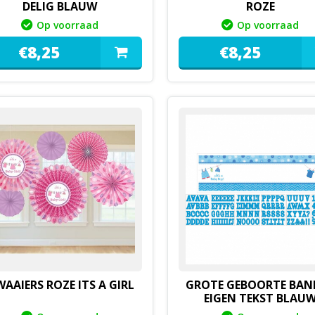
DELIG BLAUW
ROZE
Op voorraad
Op voorraad
€
8,
25
€
8,
25
WAAIERS ROZE ITS A GIRL
GROTE GEBOORTE BAN
EIGEN TEKST BLAU