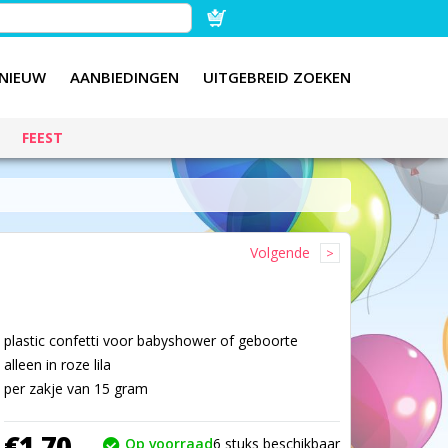
NIEUW
AANBIEDINGEN
UITGEBREID ZOEKEN
FEEST
Volgende
plastic confetti voor babyshower of geboorte
alleen in roze lila
per zakje van 15 gram
€
1,
70
Op voorraad
6
stuks beschikbaar