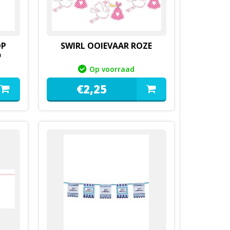
OP
SWIRL OOIEVAAR ROZE
D
Op voorraad
€
2,
25