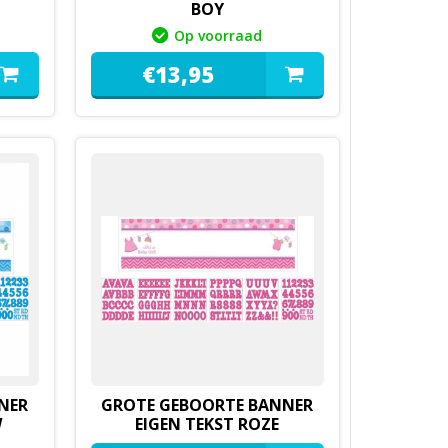
BOY
Op voorraad
€
13,
95
NER
GROTE GEBOORTE BANNER
W
EIGEN TEKST ROZE