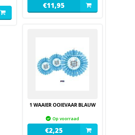
€
11,
95
1 WAAIER OOIEVAAR BLAUW
Op voorraad
€
2,
25