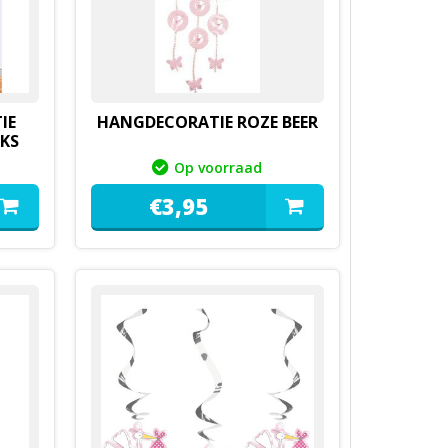
IE
HANGDECORATIE ROZE BEER
UKS
Op voorraad
€
3,
95