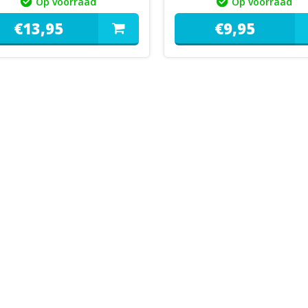
Op voorraad
Op voorraad
€
13,
95
€
9,
95