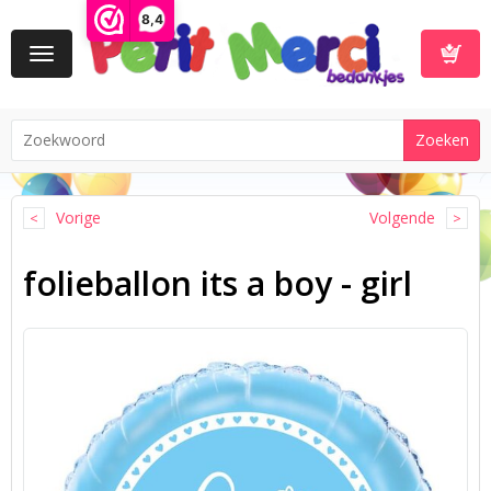
8,4
Toggle
navigation
Winkelwa
Vorige
Volgende
folieballon its a boy - girl