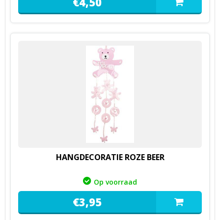
€
4,
50
HANGDECORATIE ROZE BEER
Op voorraad
€
3,
95