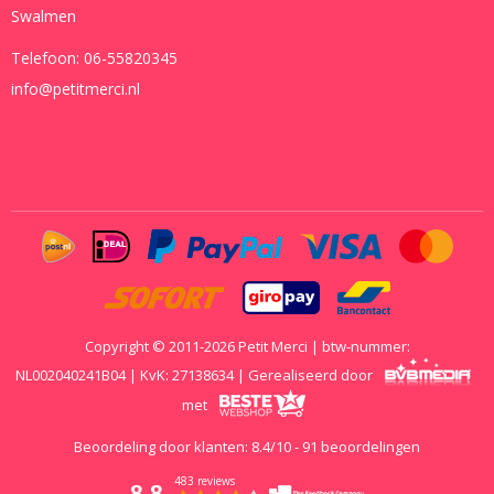
Swalmen
Telefoon:
06-55820345
info@petitmerci.nl
Copyright © 2011-2026 Petit Merci | btw-nummer:
NL002040241B04 | KvK: 27138634 | Gerealiseerd door
met
Beoordeling door klanten:
8.4
/
10
-
91
beoordelingen
483 reviews
8.8