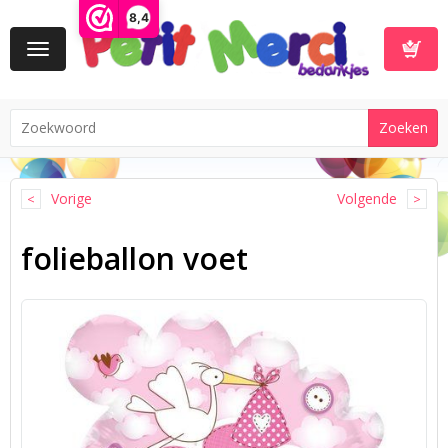
8,4
Toggle
navigation
Winkelwa
Vorige
Volgende
folieballon voet