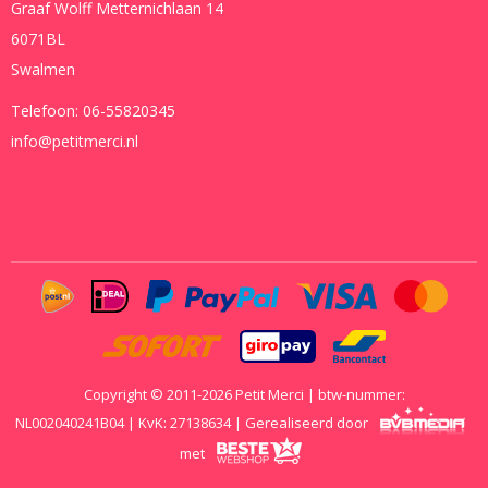
Graaf Wolff Metternichlaan 14
6071BL
Swalmen
Telefoon:
06-55820345
info@petitmerci.nl
Copyright © 2011-2026 Petit Merci | btw-nummer:
NL002040241B04 | KvK: 27138634 | Gerealiseerd door
met