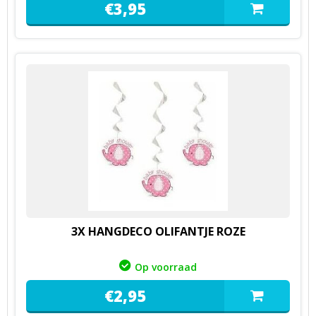
€
3,
95
3X HANGDECO OLIFANTJE ROZE
Op voorraad
€
2,
95