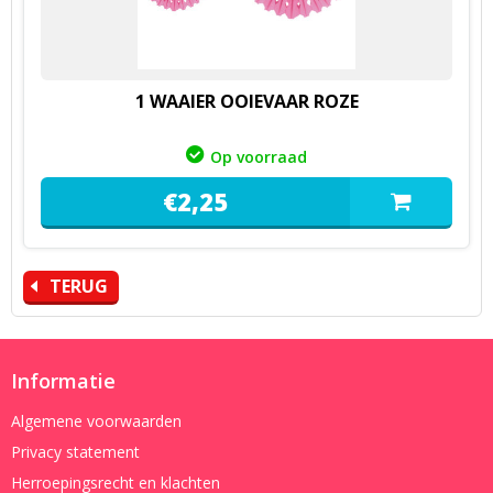
1 WAAIER OOIEVAAR ROZE
Op voorraad
€
2,
25
TERUG
Informatie
Algemene voorwaarden
Privacy statement
Herroepingsrecht en klachten