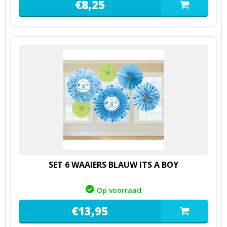
€
8,
25
SET 6 WAAIERS BLAUW ITS A BOY
Op voorraad
€
13,
95