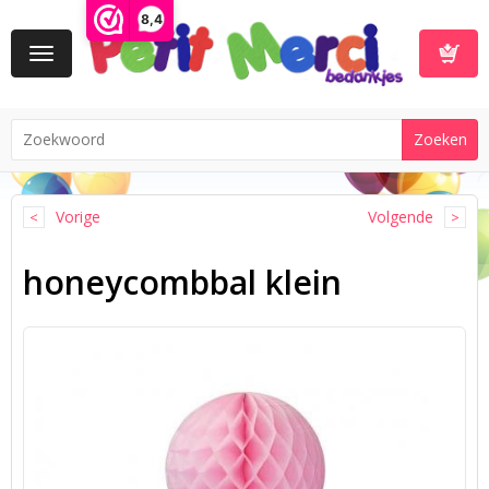
8,4
Toggle
navigation
Winkelwa
Vorige
Volgende
honeycombbal klein