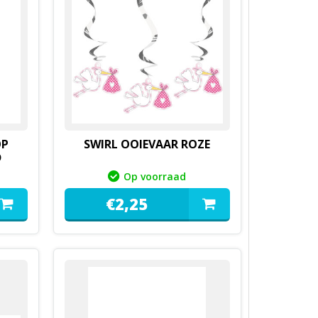
OP
SWIRL OOIEVAAR ROZE
D
Op voorraad
€
2,
25