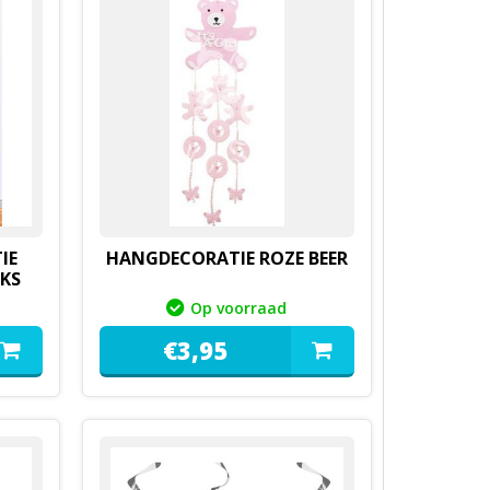
IE
HANGDECORATIE ROZE BEER
UKS
Op voorraad
€
3,
95