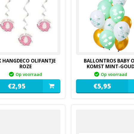
X HANGDECO OLIFANTJE
BALLONTROS BABY 
ROZE
KOMST MINT-GOU
Op voorraad
Op voorraad
€
2,
95
€
5,
95