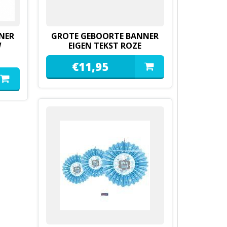
NER
GROTE GEBOORTE BANNER
W
EIGEN TEKST ROZE
€
11,
95