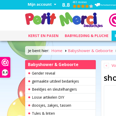
483 reviews
Mijn account
8.8
KERST EN PASEN
BABYKLEDING & PLUCHE
Je bent hier:
Home
Babyshower & Geboorte
Babyshower & Geboorte
Vo
8,4
Gender reveal
sho
gemaakte uitdeel bedankjes
Beeldjes en sleutelhangers
Losse artikelen DIY
doosjes, zakjes, tassen
Tules & linten