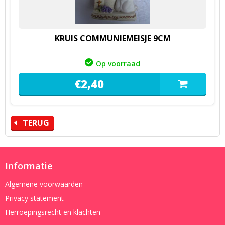
KRUIS COMMUNIEMEISJE 9CM
Op voorraad
€
2,
40
TERUG
Informatie
Algemene voorwaarden
Privacy statement
Herroepingsrecht en klachten