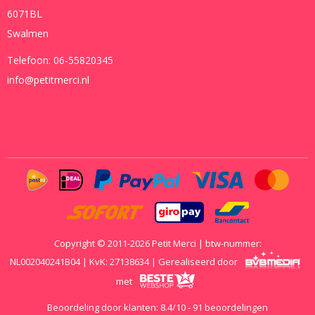
6071BL
Swalmen
Telefoon:
06-55820345
info@petitmerci.nl
Copyright © 2011-2026 Petit Merci | btw-nummer:
NL002040241B04 | KvK: 27138634 | Gerealiseerd door
met
Beoordeling door klanten:
8.4
/
10
-
91
beoordelingen