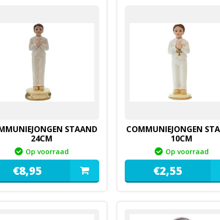
MMUNIEJONGEN STAAND
COMMUNIEJONGEN ST
24CM
10CM
Op voorraad
Op voorraad
€
8,
95
€
2,
55