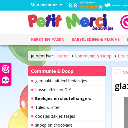
483 reviews
Mijn account
8.8
KERST EN PASEN
BABYKLEDING & PLUCHE
Je bent hier:
Home
Communie & Doop
Beel
Communie & Doop
Vo
8,4
gemaakte uitdeel bedankjes
gl
Losse artikelen DIY
Beeldjes en sleutelhangers
Tules & linten
doosjes zakjes tasjes
snoep en chocolade