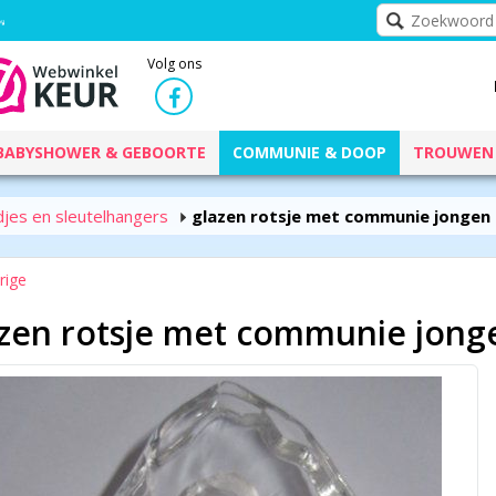
Volg ons
BABYSHOWER & GEBOORTE
COMMUNIE & DOOP
TROUWEN
djes en sleutelhangers
glazen rotsje met communie jongen
rige
azen rotsje met communie jong