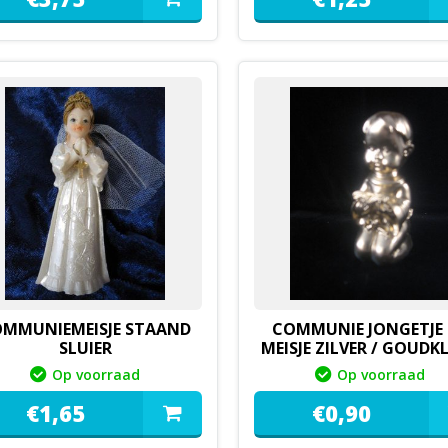
MMUNIEMEISJE STAAND
COMMUNIE JONGETJE
SLUIER
MEISJE ZILVER / GOUDK
Op voorraad
Op voorraad
€
1,
65
€
0,
90