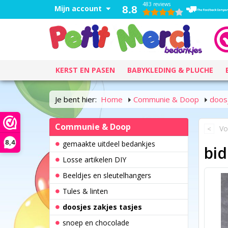
483 reviews
Mijn account
8.8
KERST EN PASEN
BABYKLEDING & PLUCHE
Je bent hier:
Home
Communie & Doop
doosj
Communie & Doop
Vo
8,4
gemaakte uitdeel bedankjes
bi
Losse artikelen DIY
Beeldjes en sleutelhangers
Tules & linten
doosjes zakjes tasjes
snoep en chocolade