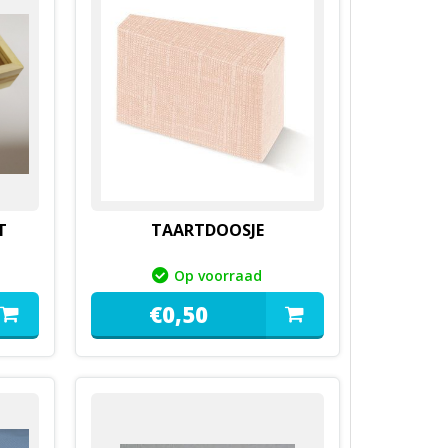
T
TAARTDOOSJE
Op voorraad
€
0,
50