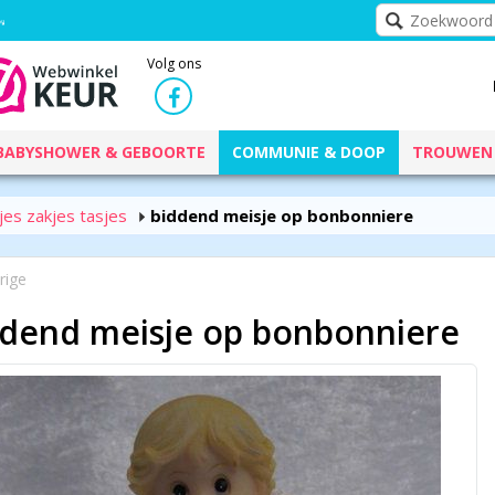
Volg ons
BABYSHOWER & GEBOORTE
COMMUNIE & DOOP
TROUWEN
es zakjes tasjes
biddend meisje op bonbonniere
rige
ddend meisje op bonbonniere