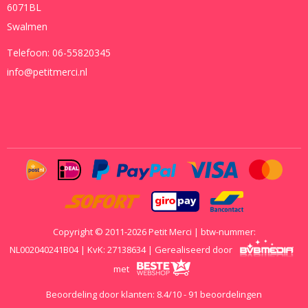
6071BL
Swalmen
Telefoon:
06-55820345
info@petitmerci.nl
Copyright © 2011-2026 Petit Merci | btw-nummer:
NL002040241B04 | KvK: 27138634 | Gerealiseerd door
met
Beoordeling door klanten:
8.4
/
10
-
91
beoordelingen