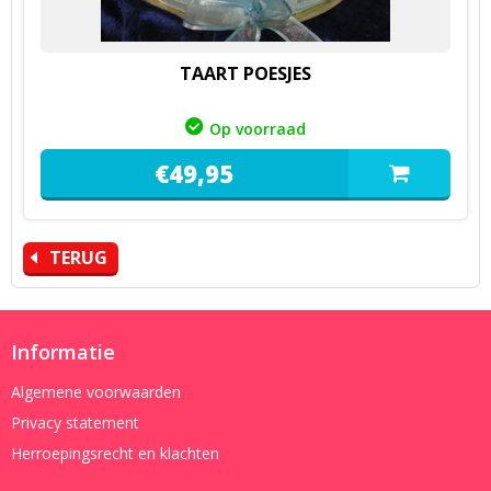
TAART POESJES
Op voorraad
€
49,
95
TERUG
Informatie
Algemene voorwaarden
Privacy statement
Herroepingsrecht en klachten