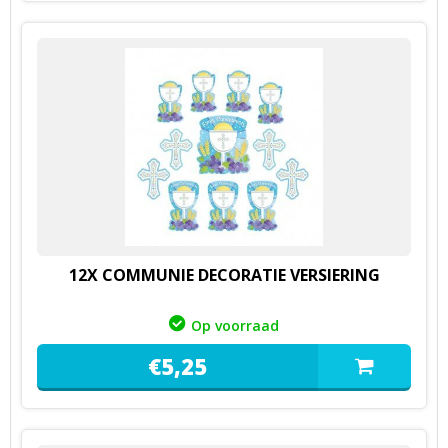
12X COMMUNIE DECORATIE VERSIERING
Op voorraad
€
5,
25