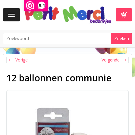
8,4
Toggle
navigation
Winkelwa
Vorige
Volgende
12 ballonnen communie