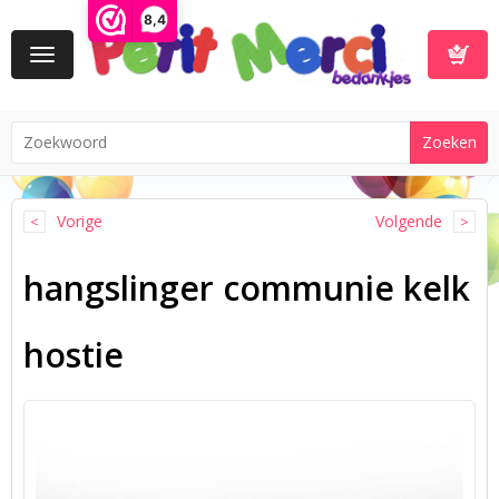
8,4
Toggle
navigation
Winkelwa
Vorige
Volgende
hangslinger communie kelk
hostie