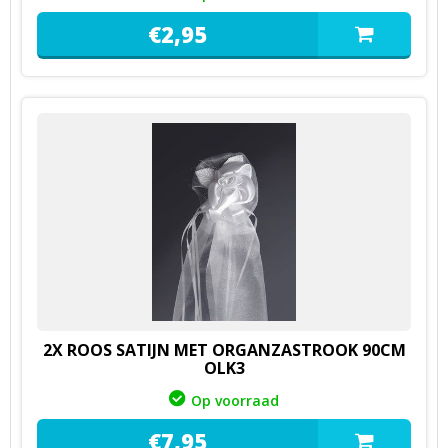
€
2,
95
2X ROOS SATIJN MET ORGANZASTROOK 90CM
OLK3
Op voorraad
€
7,
95