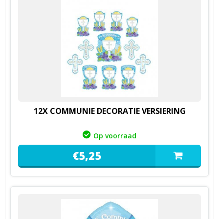
12X COMMUNIE DECORATIE VERSIERING
Op voorraad
€
5,
25