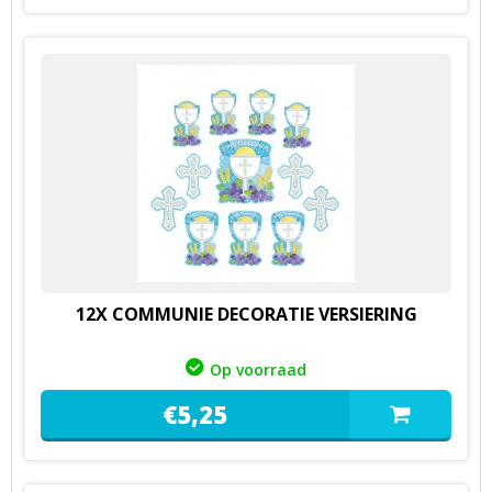
12X COMMUNIE DECORATIE VERSIERING
Op voorraad
€
5,
25