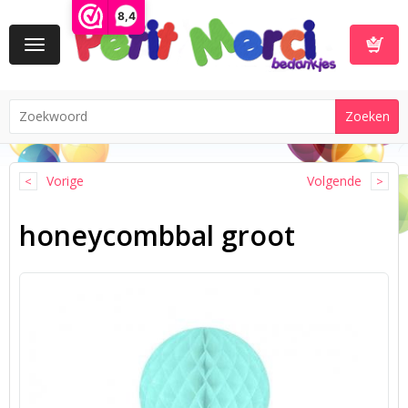
8,4
Toggle
navigation
Winkelwa
Vorige
Volgende
honeycombbal groot