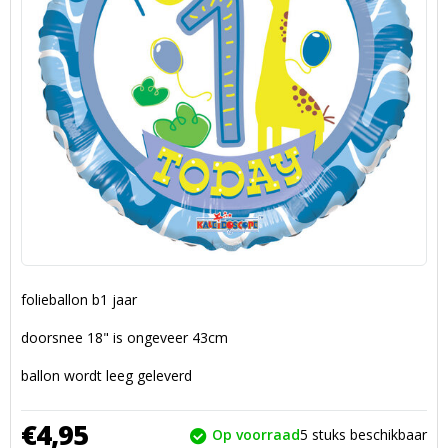
folieballon b1 jaar
doorsnee 18" is ongeveer 43cm
ballon wordt leeg geleverd
€
4,
95
Op voorraad
5
stuks beschikbaar