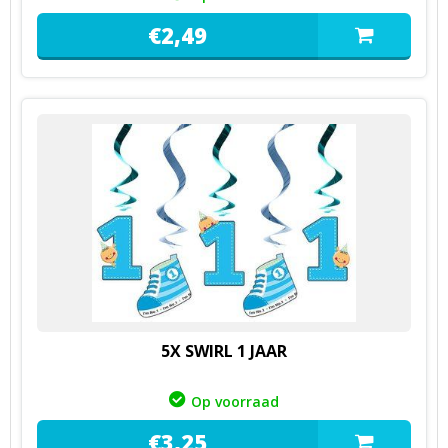
€
2,
49
5X SWIRL 1 JAAR
Op voorraad
€
3,
25