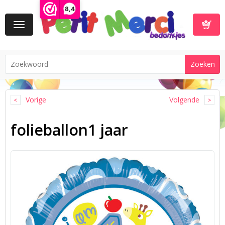
8,4
Toggle
navigation
Winkelwa
Vorige
Volgende
folieballon1 jaar