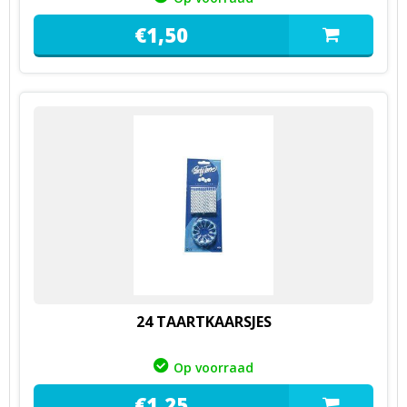
€
1,
50
24 TAARTKAARSJES
Op voorraad
€
1,
25