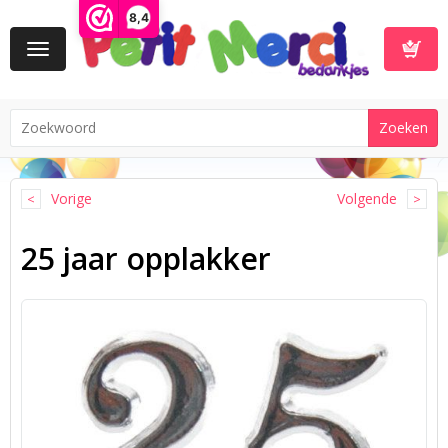
8,4
Toggle
navigation
Winkelwa
Vorige
Volgende
25 jaar opplakker