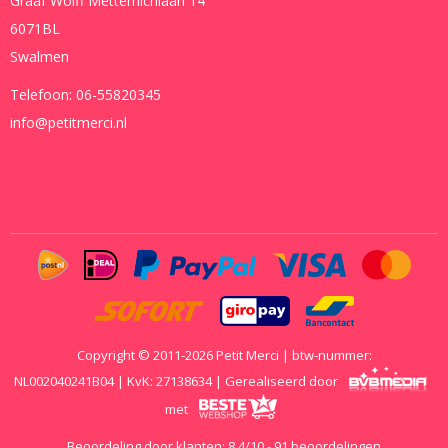
Graaf Wolff Metternichlaan 14
6071BL
Swalmen
Telefoon:
06-55820345
info@petitmerci.nl
Copyright © 2011-2026 Petit Merci | btw-nummer:
NL002040241B04 | KvK: 27138634 | Gerealiseerd door
met
Beoordeling door klanten:
8.4
/
10
-
91
beoordelingen