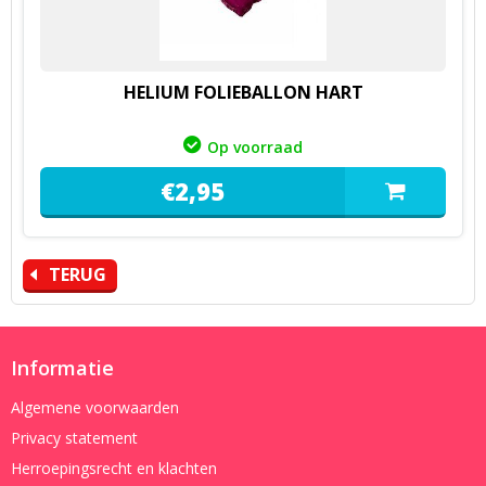
HELIUM FOLIEBALLON HART
Op voorraad
€
2,
95
TERUG
Informatie
Algemene voorwaarden
Privacy statement
Herroepingsrecht en klachten