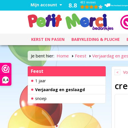
483 reviews
Mijn account
8.8
KERST EN PASEN
BABYKLEDING & PLUCHE
Je bent hier:
Home
Feest
Verjaardag en ge
Feest
Vo
8,4
1 jaar
cre
Verjaardag en geslaagd
snoep