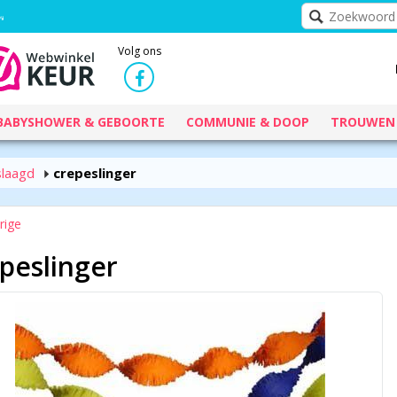
Volg ons
BABYSHOWER & GEBOORTE
COMMUNIE & DOOP
TROUWEN
slaagd
crepeslinger
rige
peslinger