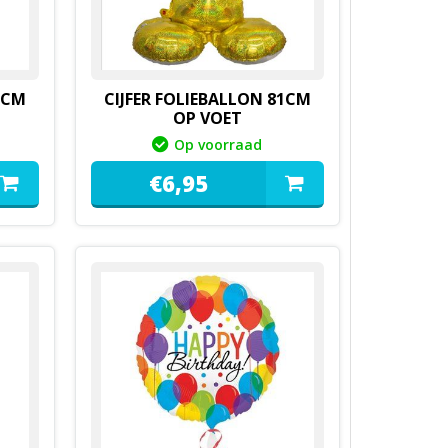
6CM
CIJFER FOLIEBALLON 81CM
OP VOET
Op voorraad
€
6,
95