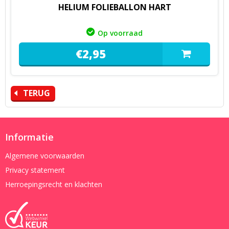
HELIUM FOLIEBALLON HART
Op voorraad
€
2,
95
TERUG
Informatie
Algemene voorwaarden
Privacy statement
Herroepingsrecht en klachten