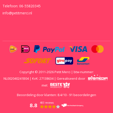
Telefoon:
06-55820345
info@petitmerci.nl
Copyright © 2011-2026 Petit Merci | btw-nummer:
NL002040241B04 | KvK: 27138634 | Gerealiseerd door
met
Beoordeling door klanten:
8.4
/
10
-
91
beoordelingen
483 reviews
8.8