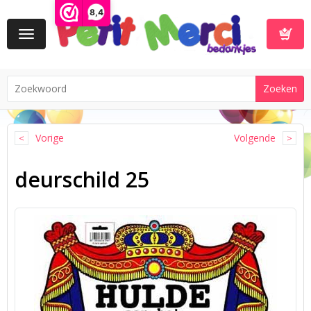
8,4
Toggle
navigation
Winkelwa
Vorige
Volgende
deurschild 25