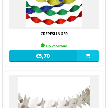
CREPESLINGER
Op voorraad
€
5,
70