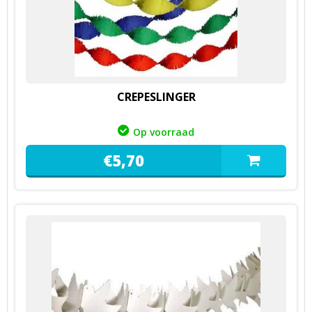
CREPESLINGER
Op voorraad
€
5,
70