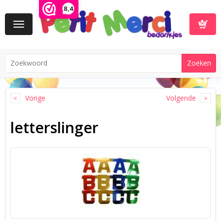
8,4
Toggle
navigation
Winkelwa
Vorige
Volgende
letterslinger