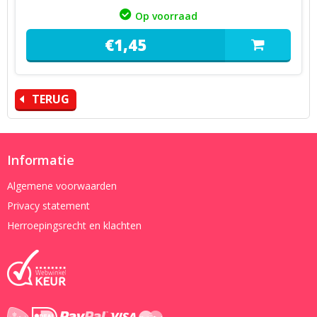
Op voorraad
€
1,
45
TERUG
Informatie
Algemene voorwaarden
Privacy statement
Herroepingsrecht en klachten