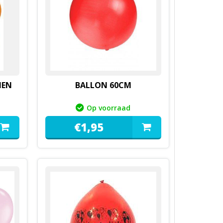
NEN
BALLON 60CM
Op voorraad
€
1,
95