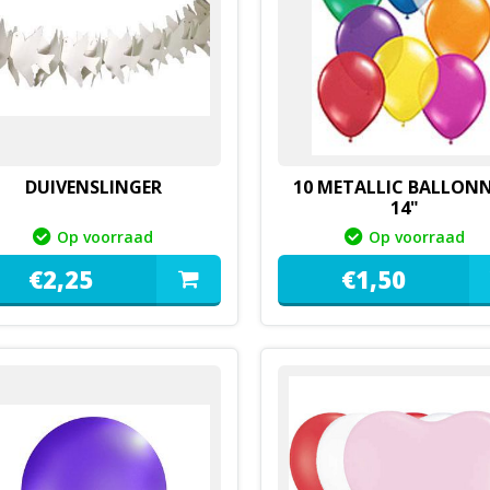
DUIVENSLINGER
10 METALLIC BALLON
14"
Op voorraad
Op voorraad
€
2,
25
€
1,
50