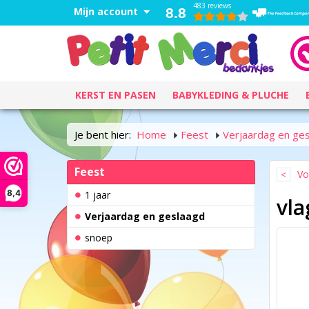
483 reviews
Mijn account
8.8
KERST EN PASEN
BABYKLEDING & PLUCHE
Je bent hier:
Home
Feest
Verjaardag en ge
Feest
Vo
8,4
1 jaar
vla
Verjaardag en geslaagd
snoep