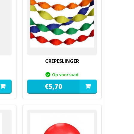
CREPESLINGER
Op voorraad
€
5,
70