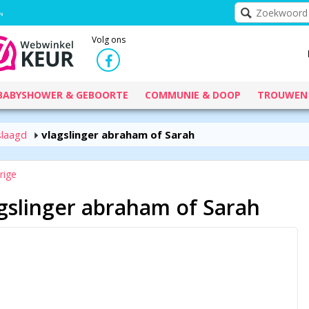
Volg ons
BABYSHOWER & GEBOORTE
COMMUNIE & DOOP
TROUWEN
slaagd
vlagslinger abraham of Sarah
rige
gslinger abraham of Sarah