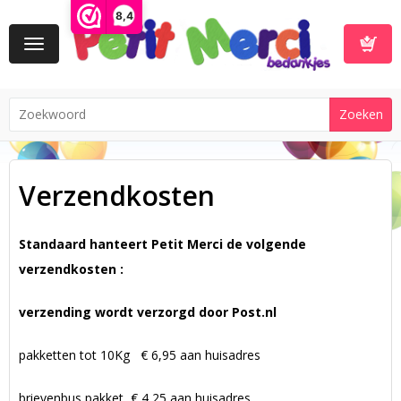
8,4
Toggle
navigation
Winkelwa
Verzendkosten
Standaard hanteert Petit Merci de volgende
verzendkosten :
verzending wordt verzorgd door Post.nl
pakketten tot 10Kg € 6,95 aan huisadres
brievenbus pakket € 4,25 aan huisadres