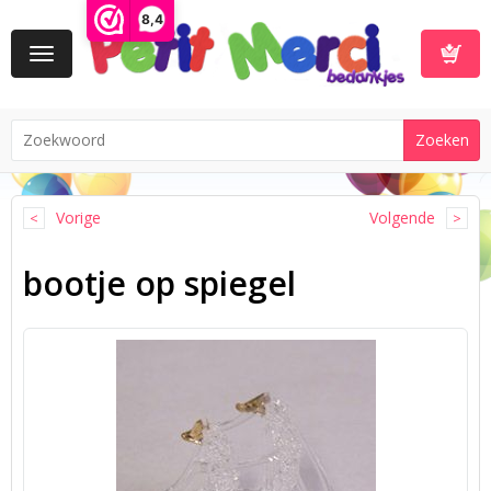
8,4
Toggle
navigation
Winkelwa
Vorige
Volgende
bootje op spiegel