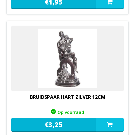
€
1,
95
BRUIDSPAAR HART ZILVER 12CM
Op voorraad
€
3,
25