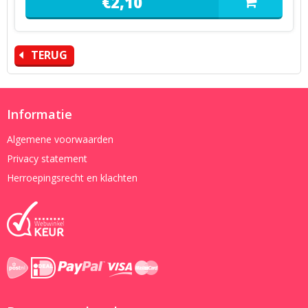
€
2,
10
TERUG
Informatie
Algemene voorwaarden
Privacy statement
Herroepingsrecht en klachten