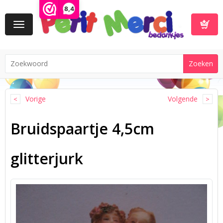
8,4
Toggle
navigation
Winkelwa
Vorige
Volgende
Bruidspaartje 4,5cm
glitterjurk