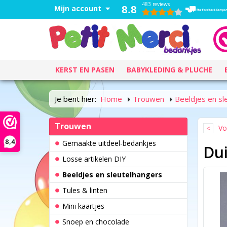
483 reviews
Mijn account
8.8
KERST EN PASEN
BABYKLEDING & PLUCHE
Je bent hier:
Home
Trouwen
Beeldjes en sl
Trouwen
Vo
8,4
Gemaakte uitdeel-bedankjes
Dui
Losse artikelen DIY
Beeldjes en sleutelhangers
Tules & linten
Mini kaartjes
Snoep en chocolade