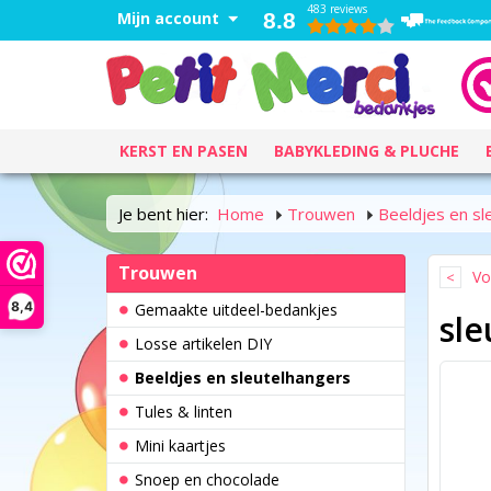
483 reviews
Mijn account
8.8
KERST EN PASEN
BABYKLEDING & PLUCHE
Je bent hier:
Home
Trouwen
Beeldjes en sl
Trouwen
Vo
8,4
Gemaakte uitdeel-bedankjes
sle
Losse artikelen DIY
Beeldjes en sleutelhangers
Tules & linten
Mini kaartjes
Snoep en chocolade