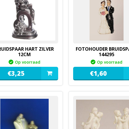
RUIDSPAAR HART ZILVER
FOTOHOUDER BRUIDSP
12CM
144295
Op voorraad
Op voorraad
€
3,
25
€
1,
60