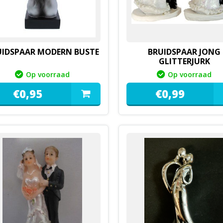
UIDSPAAR MODERN BUSTE
BRUIDSPAAR JONG
GLITTERJURK
Op voorraad
Op voorraad
€
0,
95
€
0,
99