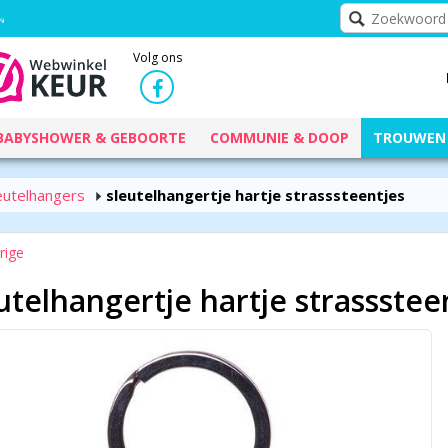
Volg ons
BABYSHOWER & GEBOORTE
COMMUNIE & DOOP
TROUWEN
eutelhangers
sleutelhangertje hartje strasssteentjes
rige
utelhangertje hartje strassstee