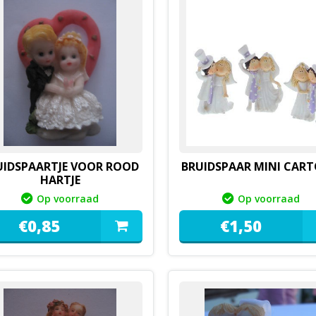
UIDSPAARTJE VOOR ROOD
BRUIDSPAAR MINI CAR
HARTJE
Op voorraad
Op voorraad
€
0,
85
€
1,
50