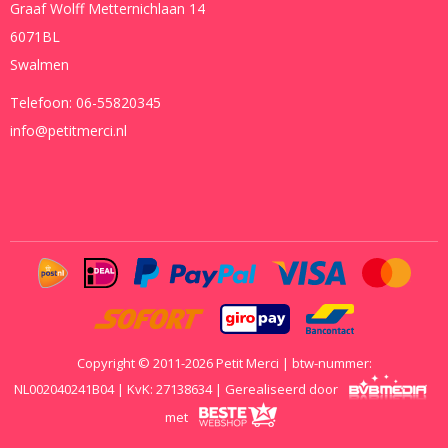
Graaf Wolff Metternichlaan 14
6071BL
Swalmen
Telefoon:
06-55820345
info@petitmerci.nl
Copyright © 2011-2026 Petit Merci | btw-nummer:
NL002040241B04 | KvK: 27138634 | Gerealiseerd door
met