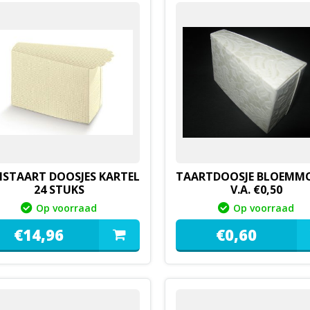
ISTAART DOOSJES KARTEL
TAARTDOOSJE BLOEMMO
24 STUKS
V.A. €0,50
Op voorraad
Op voorraad
€
14,
96
€
0,
60