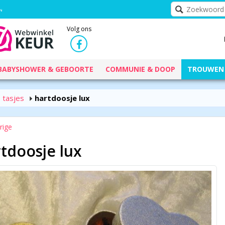
Volg ons
BABYSHOWER & GEBOORTE
COMMUNIE & DOOP
TROUWEN
 tasjes
hartdoosje lux
rige
tdoosje lux