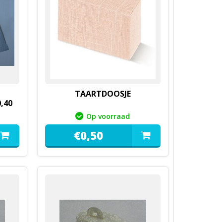
TAARTDOOSJE
,40
Op voorraad
€
0,
50