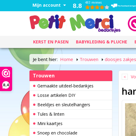
483 reviews
Mijn account
8.8
KERST EN PASEN
BABYKLEDING & PLUCHE
Je bent hier:
Home
Trouwen
doosjes zakjes
Trouwen
Vo
8,4
Gemaakte uitdeel-bedankjes
har
Losse artikelen DIY
Beeldjes en sleutelhangers
Tules & linten
Mini kaartjes
Snoep en chocolade