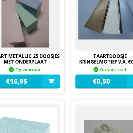
RT METALLIC 25 DOOSJES
TAARTDOOSJE
MET ONDERPLAAT
KRINGELMOTIEF V.A. €0
Op voorraad
Op voorraad
€
16,
95
€
0,
50