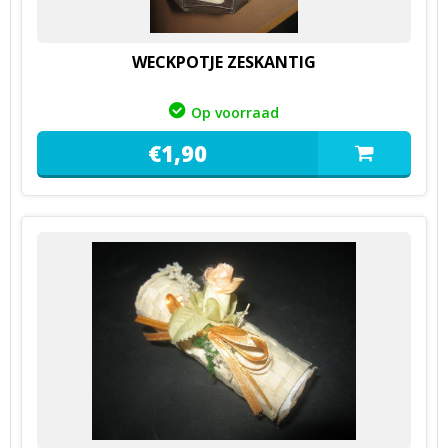
WECKPOTJE ZESKANTIG
Op voorraad
€
1,
90