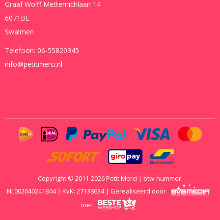
Graaf Wolff Metternichlaan 14
6071BL
Swalmen
Telefoon:
06-55820345
info@petitmerci.nl
Copyright © 2011-2026 Petit Merci | btw-nummer:
NL002040241B04 | KvK: 27138634 | Gerealiseerd door
met