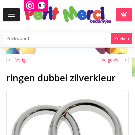
8,4
Toggle
navigation
Winkelwa
Vorige
Volgende
ringen dubbel zilverkleur