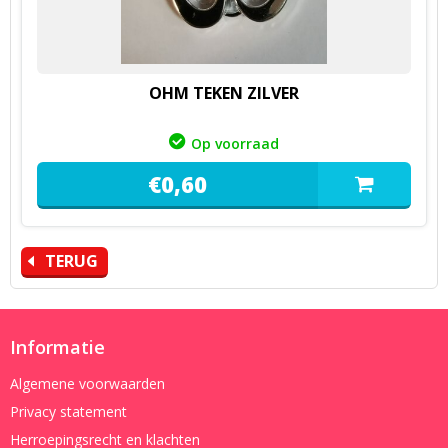
OHM TEKEN ZILVER
Op voorraad
€
0,
60
TERUG
Informatie
Algemene voorwaarden
Privacy statement
Herroepingsrecht en klachten