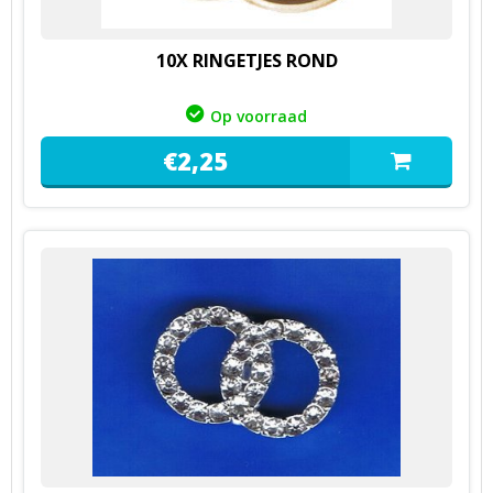
10X RINGETJES ROND
Op voorraad
€
2,
25