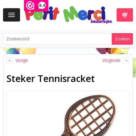
8,4
Toggle
navigation
Winkelwa
Vorige
Volgende
Steker Tennisracket