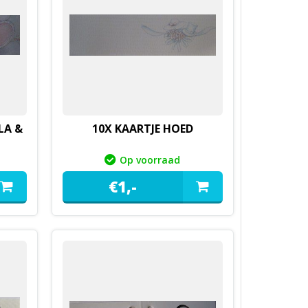
LA &
10X KAARTJE HOED
Op voorraad
€
1,
-