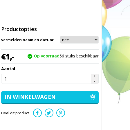
Productopties
vermelden naam en datum:
€
1,
-
Op voorraad
56
stuks beschikbaar
Aantal
Deel dit product