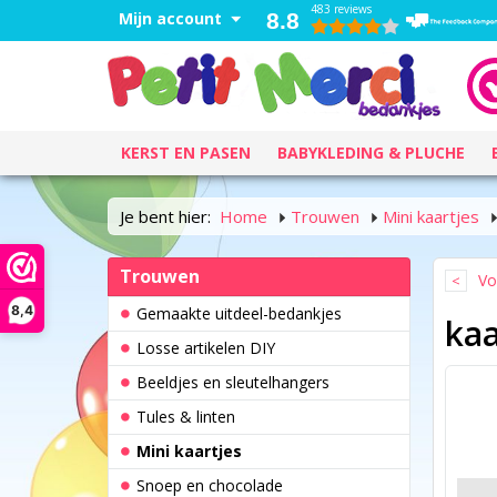
483 reviews
Mijn account
8.8
KERST EN PASEN
BABYKLEDING & PLUCHE
Je bent hier:
Home
Trouwen
Mini kaartjes
Trouwen
Vo
8,4
Gemaakte uitdeel-bedankjes
kaa
Losse artikelen DIY
Beeldjes en sleutelhangers
Tules & linten
Mini kaartjes
Snoep en chocolade