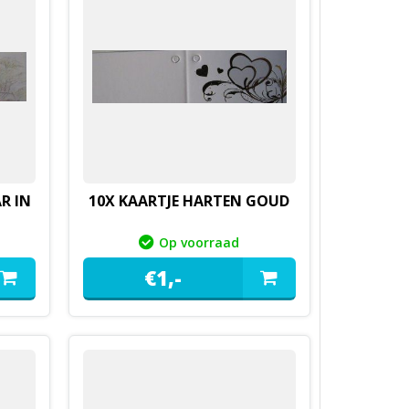
R IN
10X KAARTJE HARTEN GOUD
Op voorraad
€
1,
-