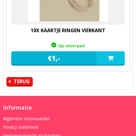
10X KAARTJE RINGEN VIERKANT
Op voorraad
€
1,
-
TERUG
Informatie
Algemene voorwaarden
Privacy statement
Herroepingsrecht en klachten