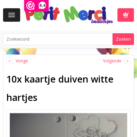
8,4
Toggle
navigation
Winkelwa
Vorige
Volgende
10x kaartje duiven witte
hartjes