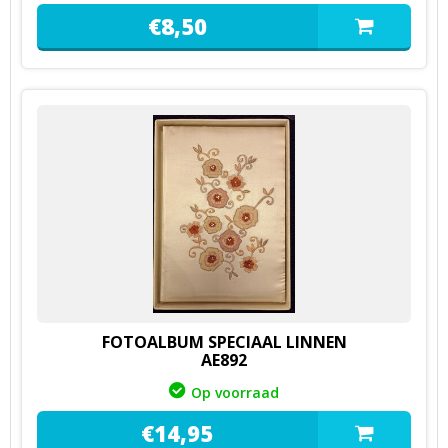
€
8,
50
FOTOALBUM SPECIAAL LINNEN
AE892
Op voorraad
€
14,
95