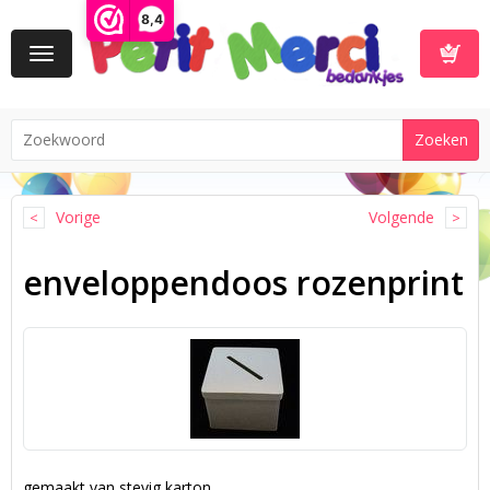
8,4
Toggle
navigation
Winkelwa
Vorige
Volgende
enveloppendoos rozenprint
gemaakt van stevig karton