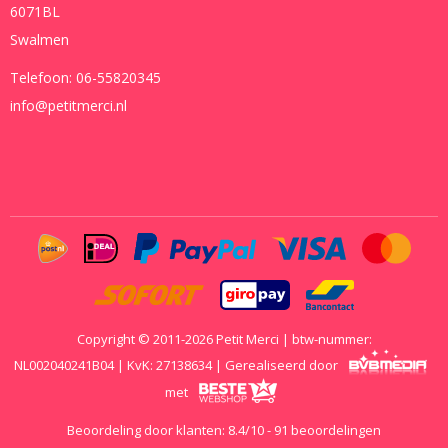
6071BL
Swalmen
Telefoon:
06-55820345
info@petitmerci.nl
Copyright © 2011-2026 Petit Merci | btw-nummer:
NL002040241B04 | KvK: 27138634 | Gerealiseerd door
met
Beoordeling door klanten:
8.4
/
10
-
91
beoordelingen