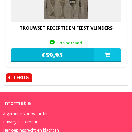
TROUWSET RECEPTIE EN FEEST VLINDERS
Op voorraad
€
59,
95
TERUG
Informatie
Algemene voorwaarden
Privacy statement
Herroepingsrecht en klachten