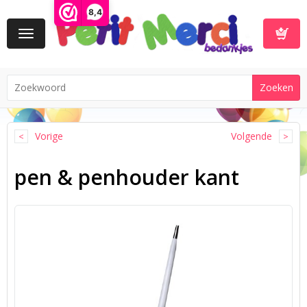
8,4
Toggle
navigation
Winkelwa
Vorige
Volgende
pen & penhouder kant